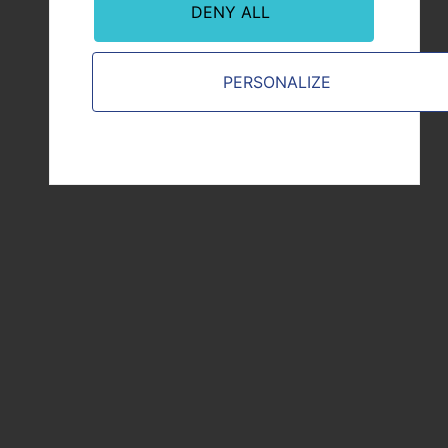
d'Architecture et de Paysage de Lille)
DENY ALL
CNRS
AREBS
CERIB
PERSONALIZE
CTP (Centre Terre et Pierre)
Key information
Total budget : € 6.98 Million
EU funding : € 4,18 Million
Duration : 36 months (Avril 2020 –
August 2023)
OUR NEWS